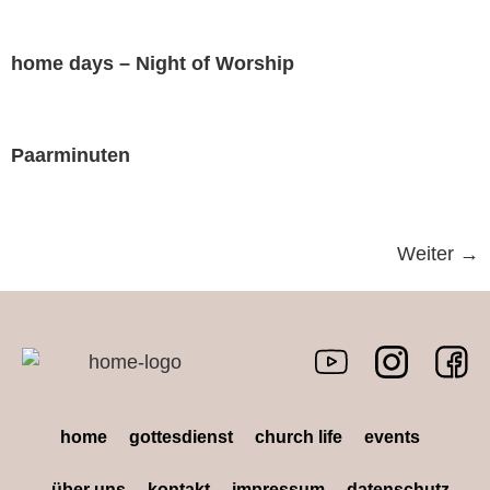
home days – Night of Worship
Paarminuten
Weiter
→
home
gottesdienst
church life
events
über uns
kontakt
impressum
datenschutz